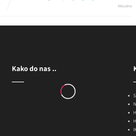
Aktualno
Kako do nas ..
S
N
H
H
I