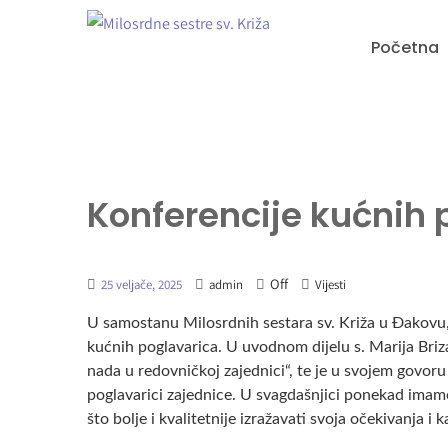
Početna
Konferencije kućnih 
Off
25 veljače, 2025
admin
Vijesti
U samostanu Milosrdnih sestara sv. Križa u Đakovu,
kućnih poglavarica. U uvodnom dijelu s. Marija Briza
nada u redovničkoj zajednici“, te je u svojem govoru 
poglavarici zajednice. U svagdašnjici ponekad imamo
što bolje i kvalitetnije izražavati svoja očekivanja i