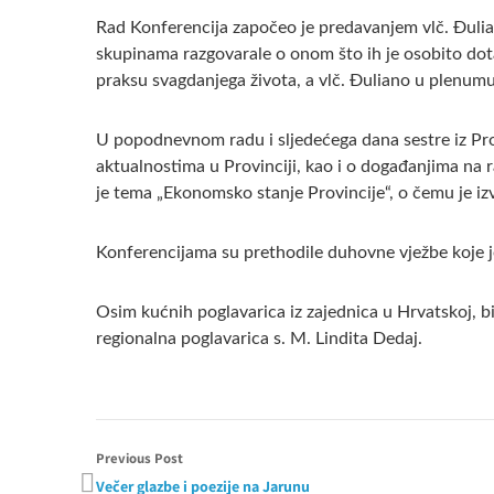
Rad Konferencija započeo je predavanjem vlč. Đuli
skupinama razgovarale o onom što ih je osobito dot
praksu svagdanjega života, a vlč. Đuliano u plenumu
U popodnevnom radu i sljedećega dana sestre iz Pro
aktualnostima u Provinciji, kao i o događanjima na r
je tema „Ekonomsko stanje Provincije“, o čemu je izv
Konferencijama su prethodile duhovne vježbe koje je
Osim kućnih poglavarica iz zajednica u Hrvatskoj, bi
regionalna poglavarica s. M. Lindita Dedaj.
Previous Post
Večer glazbe i poezije na Jarunu