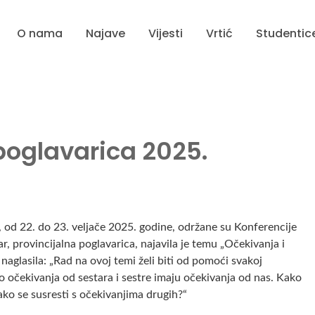
O nama
Najave
Vijesti
Vrtić
Studentic
poglavarica 2025.
 od 22. do 23. veljače 2025. godine, održane su Konferencije
r, provincijalna poglavarica, najavila je temu „Očekivanja i
naglasila: „Rad na ovoj temi želi biti od pomoći svakoj
 očekivanja od sestara i sestre imaju očekivanja od nas. Kako
 kako se susresti s očekivanjima drugih?“