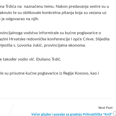
ana Trdića na naznačenu temu. Nakon predavanja sestre su u
aknulo te su oblikovale konkretna pitanja koja su vezana uz
 je odgovarao na njih.
vincijalnoga vodstva informirale su kućne poglavarice o
azini Hrvatske redovničke konferencije i opće Crkve. Slijedila
ijestila s. Lovorka Jukić, provincijalna ekonoma.
 također vodio vlč. Đuliano Trdić.
le su prisutne kućne poglavarice iz Regije Kosovo, kao i
Next Post
Večer glazbe i poezije za gradnju Prihvatilišta “Križ”