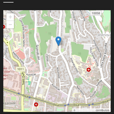
+
−
©
OpenStreetMap
contributors