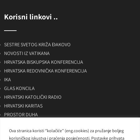
Korisni linkovi ..
SESTRE SVETOG KRIŽA ĐAKOVO
NOVOSTI IZ VATIKANA
HRVATSKA BISKUPSKA KONFERENCIJA
HRVATSKA REDOVNIČKA KONFERENCIJA
IKA
GLAS KONCILA
HRVATSKI KATOLIČKI RADIO
HRVATSKI KARITAS
PROSTOR DUHA
SKAC
Ova stranica koristi ‘’kolačiće’’ (eng.cookies) za pružanje boljeg
BITNO NET
korisničkog iskustva i praćenja posjećenosti. Postavke prihvata