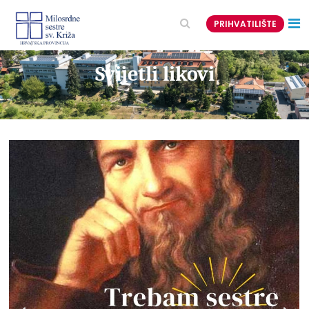
PRIHVATILIŠTE
Svijetli likovi