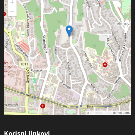
+
−
©
OpenStreetMap
contributors
Korisni linkovi ..