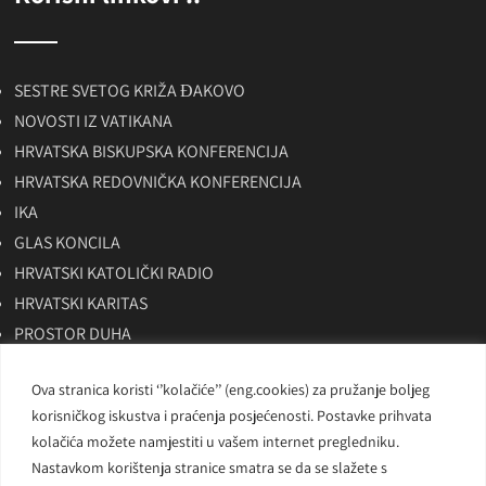
SESTRE SVETOG KRIŽA ĐAKOVO
NOVOSTI IZ VATIKANA
HRVATSKA BISKUPSKA KONFERENCIJA
HRVATSKA REDOVNIČKA KONFERENCIJA
IKA
GLAS KONCILA
HRVATSKI KATOLIČKI RADIO
HRVATSKI KARITAS
PROSTOR DUHA
SKAC
Ova stranica koristi ‘’kolačiće’’ (eng.cookies) za pružanje boljeg
BITNO NET
korisničkog iskustva i praćenja posjećenosti. Postavke prihvata
LAUDATO TV
kolačića možete namjestiti u vašem internet pregledniku.
Nastavkom korištenja stranice smatra se da se slažete s