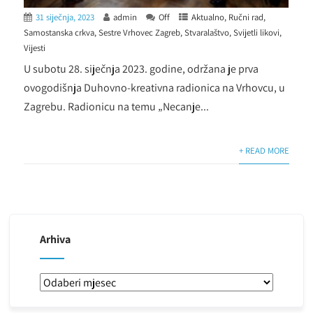
31 siječnja, 2023
admin
Off
Aktualno
,
Ručni rad
,
Samostanska crkva
,
Sestre Vrhovec Zagreb
,
Stvaralaštvo
,
Svijetli likovi
,
Vijesti
U subotu 28. siječnja 2023. godine, održana je prva
ovogodišnja Duhovno-kreativna radionica na Vrhovcu, u
Zagrebu. Radionicu na temu „Necanje...
+ READ MORE
Arhiva
Arhiva