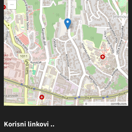
−
©
OpenStreetMap
contributors
Korisni linkovi ..