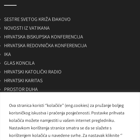
SESTRE SVETOG KRIŽA ĐAKOVO
NOVOSTI IZ VATIKANA
HRVATSKA BISKUPSKA KONFERENCIJA
HRVATSKA REDOVNIČKA KONFERENCIJA
IKA
GLAS KONCILA
HRVATSKI KATOLIČKI RADIO
HRVATSKI KARITAS
PROSTOR DUHA
SKAC
Ova stranica koristi ‘’kolačiće’’ (eng.cookies) za pružanje boljeg
BITNO NET
korisničkog iskustva i praćenja posjećenosti. Postavke prihvata
LAUDATO TV
kolačića možete namjestiti u vašem internet pregledniku.
Nastavkom korištenja stranice smatra se da se slažete s
korištenjem kolačića u navedene svrhe. Za nastavak kliknite ‘’