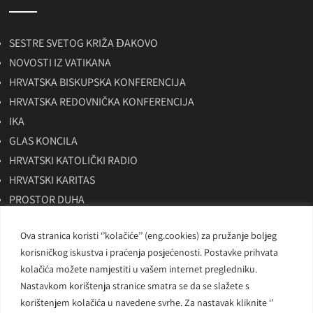
SESTRE SVETOG KRIŽA ĐAKOVO
NOVOSTI IZ VATIKANA
HRVATSKA BISKUPSKA KONFERENCIJA
HRVATSKA REDOVNIČKA KONFERENCIJA
IKA
GLAS KONCILA
HRVATSKI KATOLIČKI RADIO
HRVATSKI KARITAS
PROSTOR DUHA
SKAC
Ova stranica koristi ‘’kolačiće’’ (eng.cookies) za pružanje boljeg
BITNO NET
korisničkog iskustva i praćenja posjećenosti. Postavke prihvata
LAUDATO TV
kolačića možete namjestiti u vašem internet pregledniku.
Nastavkom korištenja stranice smatra se da se slažete s
korištenjem kolačića u navedene svrhe. Za nastavak kliknite ‘’