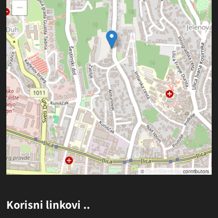
−
©
OpenStreetMap
contributors
Korisni linkovi ..