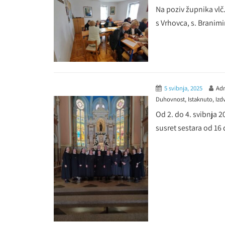
Na poziv župnika vlč.
s Vrhovca, s. Branimir
5 svibnja, 2025
Adm
Duhovnost
,
Istaknuto
,
Izd
Od 2. do 4. svibnja 
susret sestara od 16 