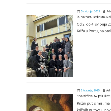
5 svibnja, 2025
Adm
Duhovnost
,
Istaknuto
,
Mol
Od 2. do 4. svibnja 
Križa u Portu, na oto
1 travnja, 2025
Adm
Stvaralaštvo
,
Svijetli likovi
Križni put s mislima
križnih putova u povij