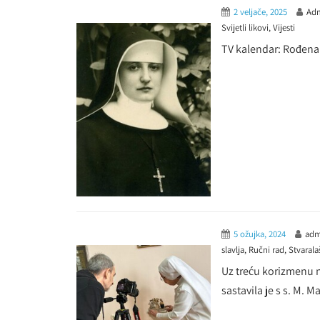
2 veljače, 2025
Adm
Svijetli likovi
,
Vijesti
TV kalendar: Rođena
5 ožujka, 2024
adm
slavlja
,
Ručni rad
,
Stvarala
Uz treću korizmenu n
sastavila je s s. M. M