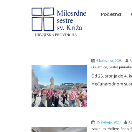
Početna
6 kolovoza, 2025
A
Obljetnice
,
Sestre juniorke
Od 26. srpnja do 4. 
Međunarodnom susre
15 svibnja, 2025
Ad
Istaknuto
,
Molitve
,
Rad s 