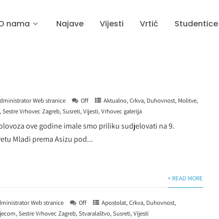
O nama
Najave
Vijesti
Vrtić
Studentice
dministrator Web stranice
Off
Aktualno
,
Crkva
,
Duhovnost
,
Molitve
,
,
Sestre Vrhovec Zagreb
,
Susreti
,
Vijesti
,
Vrhovec galerija
kolovoza ove godine imale smo priliku sudjelovati na 9.
tu Mladi prema Asizu pod...
+ READ MORE
ministrator Web stranice
Off
Apostolat
,
Crkva
,
Duhovnost
,
djecom
,
Sestre Vrhovec Zagreb
,
Stvaralaštvo
,
Susreti
,
Vijesti