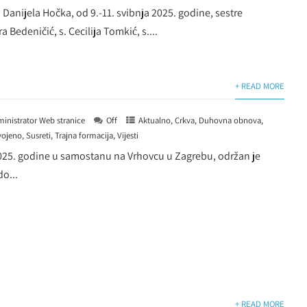
 Danijela Hočka, od 9.-11. svibnja 2025. godine, sestre
a Bedeničić, s. Cecilija Tomkić, s....
+ READ MORE
inistrator Web stranice
Off
Aktualno
,
Crkva
,
Duhovna obnova
,
vojeno
,
Susreti
,
Trajna formacija
,
Vijesti
2025. godine u samostanu na Vrhovcu u Zagrebu, održan je
do...
+ READ MORE