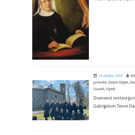
14 ožujka, 2025
Ad
juniorke
,
Sestre Osijek
,
Ses
Susreti
,
Vijesti
Dvanaest sestara juni
Gabrijelom Teom Damj