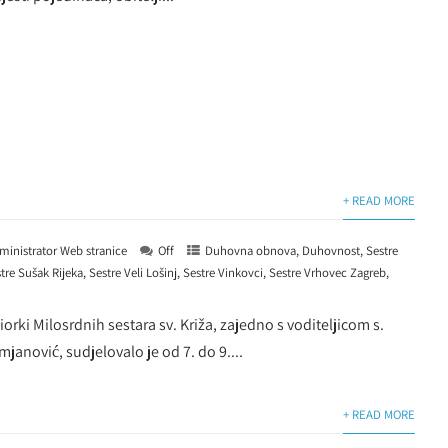
+ READ MORE
ministrator Web stranice
Off
Duhovna obnova
,
Duhovnost
,
Sestre
tre Sušak Rijeka
,
Sestre Veli Lošinj
,
Sestre Vinkovci
,
Sestre Vrhovec Zagreb
,
orki Milosrdnih sestara sv. Križa, zajedno s voditeljicom s.
anović, sudjelovalo je od 7. do 9....
+ READ MORE