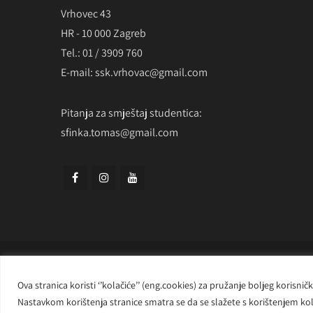
Vrhovec 43
HR - 10 000 Zagreb
Tel.: 01 / 3909 760
E-mail: ssk.vrhovac@gmail.com
Pitanja za smještaj studentica:
sfinka.tomas@gmail.com
Ova stranica koristi ‘’kolačiće’’ (eng.cookies) za pružanje boljeg korisn
Nastavkom korištenja stranice smatra se da se slažete s korištenjem kola