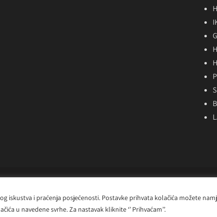
H
I
G
H
H
P
S
B
L
COPYRIGHT 2024 - MILOSRDNE SESTRE SVETOGA KRIŽA
ičkog iskustva i praćenja posjećenosti. Postavke prihvata kolačića možete nam
Powered by
D24-Solutions.hr
čića u navedene svrhe. Za nastavak kliknite ‘’ Prihvaćam’’.