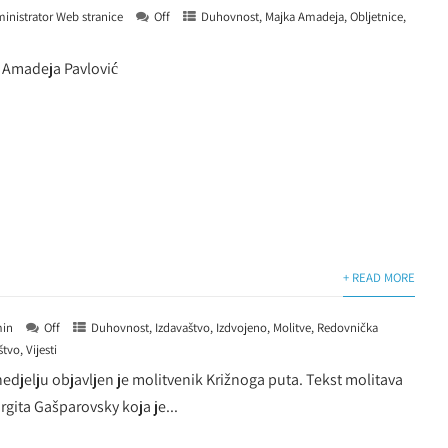
inistrator Web stranice
Off
Duhovnost
,
Majka Amadeja
,
Obljetnice
,
 Amadeja Pavlović
+ READ MORE
in
Off
Duhovnost
,
Izdavaštvo
,
Izdvojeno
,
Molitve
,
Redovnička
štvo
,
Vijesti
edjelju objavljen je molitvenik Križnoga puta. Tekst molitava
argita Gašparovsky koja je...