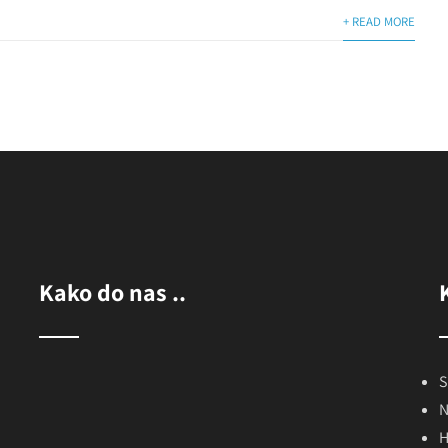
+ READ MORE
Kako do nas ..
©
OpenStreetMap
contributors
S
+
N
−
H