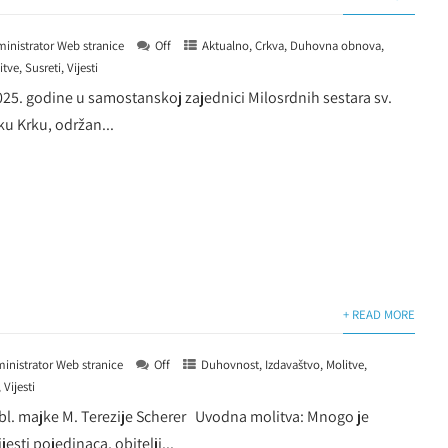
inistrator Web stranice
Off
Aktualno
,
Crkva
,
Duhovna obnova
,
itve
,
Susreti
,
Vijesti
2025. godine u samostanskoj zajednici Milosrdnih sestara sv.
ku Krku, održan...
+ READ MORE
inistrator Web stranice
Off
Duhovnost
,
Izdavaštvo
,
Molitve
,
,
Vijesti
 bl. majke M. Terezije Scherer Uvodna molitva: Mnogo je
esti pojedinaca, obitelji...